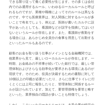
できる限り従って働く必要性が生じます。その多くは会社
内でのみ通用するルール、いわゆるローカルルールと呼ば
れるものですが、業種や職種によってそのルールは異なる
のです。中でも医療業界は、対人関係に対するルールが多
いことで有名でしょう。例えば、医師が書いたカルテに誤
字があったとしても、看護師などが誤字を指摘してはいけ
ないというルールが存在します。また、看護師が夜勤をす
る場合には、あらかじめ全員分の食事を用意して出勤する
といったルールもあるのです。
顧客のお金を取り扱う仕事がメインとなる金融機関では、
他業界から見て、厳しいローカルルールが存在します。一
時期、お金絡みの不祥事が続いていた銀行では、厳しい管
理体制およびさらなる効率化が要求される環境にあるのが
現状です。そのため、役員が決裁するための書類に対して
10個以上の印鑑が必要だったり、さらに仕事でトイレに行
くとくには上司に報告したりと、管理体制に関係するルー
ルが設けられています。加えて、要管理債権を要管と略す
といった、業界独自の隠語が多いことも特徴でしょう。
しかし、こういったローカルルールは、大手企業や特定の