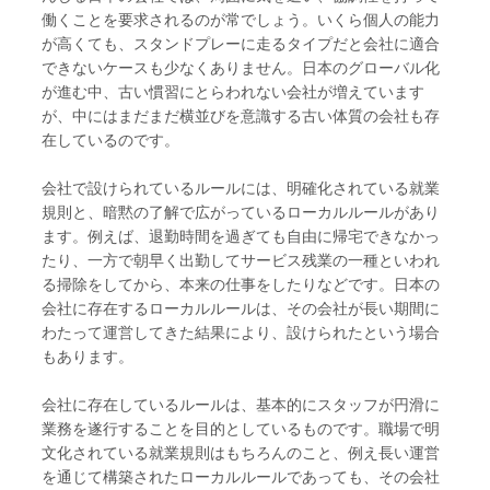
働くことを要求されるのが常でしょう。いくら個人の能力
が高くても、スタンドプレーに走るタイプだと会社に適合
できないケースも少なくありません。日本のグローバル化
が進む中、古い慣習にとらわれない会社が増えています
が、中にはまだまだ横並びを意識する古い体質の会社も存
在しているのです。
会社で設けられているルールには、明確化されている就業
規則と、暗黙の了解で広がっているローカルルールがあり
ます。例えば、退勤時間を過ぎても自由に帰宅できなかっ
たり、一方で朝早く出勤してサービス残業の一種といわれ
る掃除をしてから、本来の仕事をしたりなどです。日本の
会社に存在するローカルルールは、その会社が長い期間に
わたって運営してきた結果により、設けられたという場合
もあります。
会社に存在しているルールは、基本的にスタッフが円滑に
業務を遂行することを目的としているものです。職場で明
文化されている就業規則はもちろんのこと、例え長い運営
を通じて構築されたローカルルールであっても、その会社