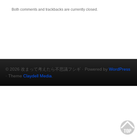
Both comments and trackbacks are currently closed.
© 2026 改まって考えたら不思議フシギ · Powered by
WordPress
· Theme
Claydell Media
.